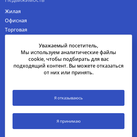
Жилая
Офисная
Торговая
Земельные участки
Уважаемый посетитель,
Мы используем аналитические файлы
Услуги
cookie, чтобы подбирать для вас
Услуги для застройщиков и девелоперов
подходящий контент. Вы можете отказаться
от них или принять.
Управление строительными проектами
Консалтинг в сфере торговой недвижимости
Инвестиции
Я отказываюсь
Оценка недвижимости и бизнеса
Аналитика
Продажа и приобретение недвижимости
Я принимаю
Аренда недвижимости