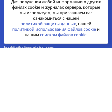
Для получения любой информации о других
файлах cookie и журналах сервера, которые
Дубай
мы используем, мы приглашаем вас
ознакомиться с нашей
EMAAR Square, здание 6, 7 этаж, Единый бизнес-
политикой защиты данных
, нашей
центр, квартал 702 в районе Бурдж-Халифа, Дубай,
политикой использования файлов cookie
и
ОАЭ
нашим
списком файлов cookie.
+971 52 356 99 60
lead@nikoliers-global.com
©Nikoliers Real Estate LLC license #1101139 2026
Все права защищены
Информация, представленная на странице, носит
информативный характер и не является
распространителем рекламных материалов
Политика конфиденциальности