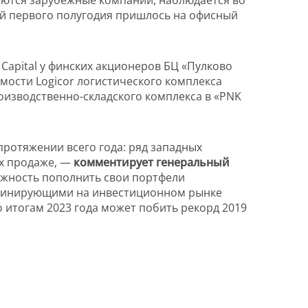
яются зарубежные компании, наблюдается во
ий первого полугодия пришлось на офисный
 Capital у финских акционеров БЦ «Пулково
имости Logicor логистического комплекса
роизводственно-складского комплекса в «PNK
ротяжении всего года: ряд западных
их продаже, —
комментирует генеральный
можность пополнить свои портфели
оминирующими на инвестиционном рынке
 итогам 2023 года может побить рекорд 2019