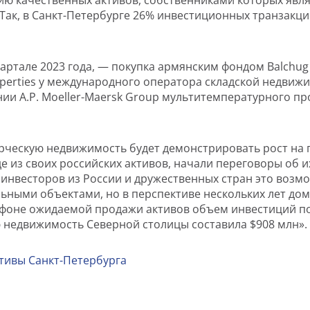
ию качественных активов, собственниками которых явл
Так, в Санкт-Петербурге 26% инвестиционных транзакц
вартале 2023 года, — покупка армянским фондом Balchug
Properties у международного оператора складской недвиж
пании A.P. Moeller-Maersk Group мультитемпературного п
ческую недвижимость будет демонстрировать рост на п
е из своих российских активов, начали переговоры об 
я инвесторов из России и дружественных стран это воз
ьными объектами, но в перспективе нескольких лет д
 фоне ожидаемой продажи активов объем инвестиций по
ю недвижимость Северной столицы составила $908 млн».
тивы Санкт-Петербурга