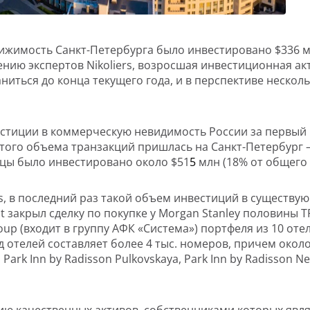
вижимость Санкт-Петербурга было инвестировано $336 м
нению экспертов Nikoliers, возросшая инвестиционная 
аниться до конца текущего года, и в перспективе неск
стиции в коммерческую невидимость России за первый кв
этого объема транзакций пришлась на Санкт-Петербург —
цы было инвестировано около $51
5
млн (18% от общего 
s, в последний раз такой объем инвестиций в существу
t закрыл сделку по покупке у Morgan Stanley половины Т
up (входит в группу АФК «Система») портфеля из 10 оте
 отелей составляет более 4 тыс. номеров, причем около 
 Park Inn by Radisson Pulkovskaya, Park Inn by Radisson Ne