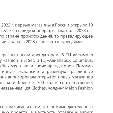
 2022 г. первые магазины в России открыли 10
 L&L Skin в виде корнера), в I квартале 2023 г. –
 по стране происхождения, то превалирующее
ии с начала 2023 г., являются турецкими.
тересны новым арендаторам. В ТЦ «Афимолл
y Fashion и Si Set. В ТЦ «Авиапарк», Columbus,
ditex уже нашли своих арендаторов. Помимо
тивную экспансию и реализуют различные
анн» анонсировала открытия новых магазинов
в. м и более 3 700 кв. м соответственно.
азванием Just Clothes. Холдинг Melon Fashion
в том числе и с тем, что помимо длительного
цию проекта, в частности отделку и запуск