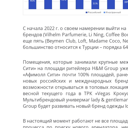
С начала 2022 г. о своем намерении выйти на
брендов (Vilhelm Parfumerie, Li Ning, Coffee Boo
еще пять (Beymen Club, Loft, Madame Coco,
большинство относится к Турции – порядка 64%
Помещения, которые занимали крупные меж
Сити» на площади ритейлера H&M Group уже разм
«Афимолл Сити» почти 100% площадей, ране
новых российских и международных брен
возможности открываться в топовых локация
весной текущего года в ТРК «Vegas Кроку
Мультибрендовый универмаг lady & gentleman 
Group будет развивать новый бренд одежды Id
В настоящий момент работают не все площадк
процесса по поиску нового арендатора, не