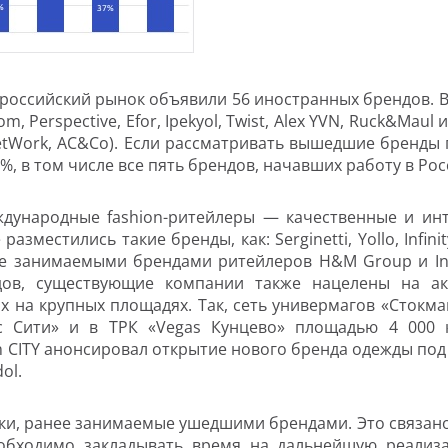
 российский рынок объявили 56 иностранных брендов. В
m, Perspective, Efor, Ipekyol, Twist, Alex YVN, Ruck&Maul и
 NetWork, AC&Co). Если рассматривать вышедшие бренды
, в том числе все пять брендов, начавших работу в Росс
дународные fashion-ритейлеры — качественные и ин
естились такие бренды, как: Serginetti, Yollo, Infinit
е занимаемыми брендами ритейлеров H&M Group и In
дов, существующие компании также нацелены на ак
х на крупных площадях. Так, сеть универмагов «Стокм
с Сити» и в ТРК «Vegas Кунцево» площадью 4 000 к
CITY анонсировал открытие нового бренда одежды под н
ol.
и, ранее занимаемые ушедшими брендами. Это связано 
обходимо закладывать время на дальнейшую реализа