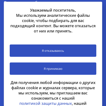
Продажа и приобретение недвижимости
Аренда недвижимости
Уважаемый посетитель,
Мы используем аналитические файлы
cookie, чтобы подбирать для вас
подходящий контент. Вы можете отказаться
Дубай
от них или принять.
EMAAR Square, здание 6, 7 этаж, Единый бизнес-
центр, квартал 702 в районе Бурдж-Халифа, Дубай,
ОАЭ
Я отказываюсь
+971 52 356 99 60
lead@nikoliers-global.com
Я принимаю
©Nikoliers Real Estate LLC license #1101139 2026
Для получения любой информации о других
Все права защищены
файлах cookie и журналах сервера, которые
Информация, представленная на странице, носит
мы используем, мы приглашаем вас
информативный характер и не является
ознакомиться с нашей
распространителем рекламных материалов
политикой защиты данных
, нашей