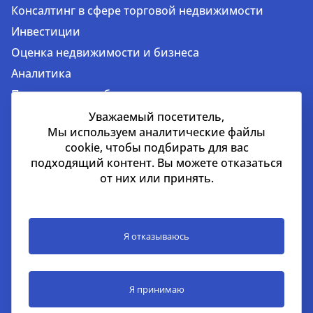
Консалтинг в сфере торговой недвижимости
Инвестиции
Оценка недвижимости и бизнеса
Аналитика
Продажа и приобретение недвижимости
Аренда недвижимости
Уважаемый посетитель,
Мы используем аналитические файлы
cookie, чтобы подбирать для вас
подходящий контент. Вы можете отказаться
Дубай
от них или принять.
EMAAR Square, здание 6, 7 этаж, Единый бизнес-
центр, квартал 702 в районе Бурдж-Халифа, Дубай,
ОАЭ
Я отказываюсь
+971 52 356 99 60
lead@nikoliers-global.com
Я принимаю