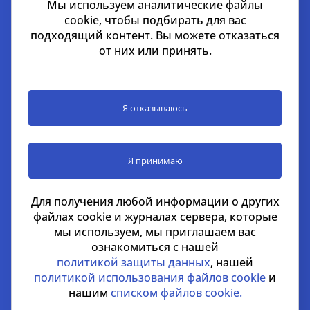
Мы используем аналитические файлы
cookie, чтобы подбирать для вас
подходящий контент. Вы можете отказаться
Дубай
от них или принять.
EMAAR Square, здание 6, 7 этаж, Единый бизнес-
центр, квартал 702 в районе Бурдж-Халифа, Дубай,
ОАЭ
Я отказываюсь
+971 52 356 99 60
lead@nikoliers-global.com
Я принимаю
©Nikoliers Real Estate LLC license #1101139 2026
Для получения любой информации о других
Все права защищены
файлах cookie и журналах сервера, которые
Информация, представленная на странице, носит
мы используем, мы приглашаем вас
информативный характер и не является
ознакомиться с нашей
распространителем рекламных материалов
политикой защиты данных
, нашей
политикой использования файлов cookie
и
Политика конфиденциальности
нашим
списком файлов cookie.