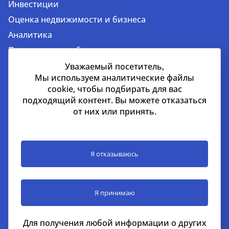
Инвестиции
Оценка недвижимости и бизнеса
Аналитика
Продажа и приобретение недвижимости
Аренда недвижимости
Уважаемый посетитель,
Мы используем аналитические файлы
cookie, чтобы подбирать для вас
подходящий контент. Вы можете отказаться
Дубай
от них или принять.
EMAAR Square, здание 6, 7 этаж, Единый бизнес-
центр, квартал 702 в районе Бурдж-Халифа, Дубай,
ОАЭ
Я отказываюсь
+971 52 356 99 60
lead@nikoliers-global.com
Я принимаю
©Nikoliers Real Estate LLC license #1101139 2026
Для получения любой информации о других
Все права защищены