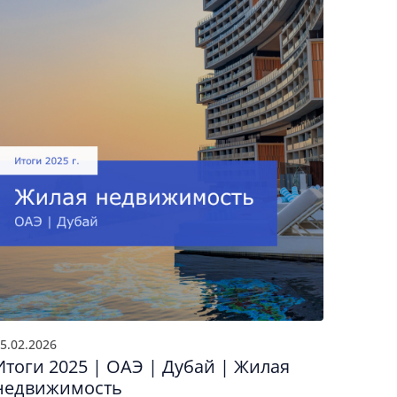
5.02.2026
20.10.2
Итоги 2025 | ОАЭ | Дубай | Жилая
III к
недвижимость
недв